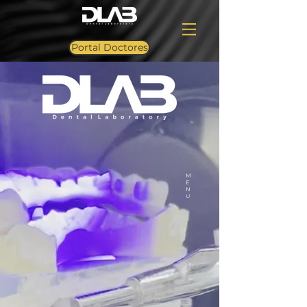
Portal Doctores
M
E
N
U